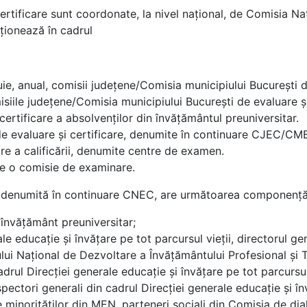
rtificare sunt coordonate, la nivel naţional, de Comisia Na
cţionează în cadrul
tuie, anual, comisii judeţene/Comisia municipiului Bucureşti d
isiile judeţene/Comisia municipiului Bucureşti de evaluare ş
ertificare a absolvenților din învățământul preuniversitar.
e evaluare şi certificare, denumite în continuare CJEC/CMB
e a calificării, denumite centre de examen.
 o comisie de examinare.
re, denumită în continuare CNEC, are următoarea componenţă
 învăţământ preuniversitar;
le educaţie și învățare pe tot parcursul vieții, directorul ge
rului Naţional de Dezvoltare a Învăţământului Profesional şi
adrul Direcţiei generale educaţie și învățare pe tot parcursul
nspectori generali din cadrul Direcţiei generale educaţie și în
le minorităţilor din MEN, parteneri sociali din Comisia de di