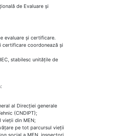
ţională de Evaluare şi
e evaluare şi certificare.
i certificare coordonează și
EC, stabilesc unităţile de
:
neral al Direcţiei generale
 Tehnic (CNDIPT);
 vieții din MEN;
vățare pe tot parcursul vieții
alog social a MEN, inspectori