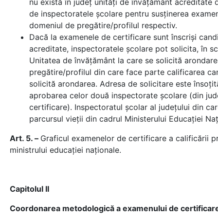
nu există în județ unităţi de învăţământ acreditate d
de inspectoratele şcolare pentru susținerea examenul
domeniul de pregătire/profilul respectiv.
Dacă la examenele de certificare sunt înscriși candi
acreditate, inspectoratele şcolare pot solicita, în s
Unitatea de învățământ la care se solicită arondare
pregătire/profilul din care face parte calificarea ca
solicită arondarea. Adresa de solicitare este însoţi
aprobarea celor două inspectorate şcolare (din jude
certificare). Inspectoratul școlar al județului din c
parcursul vieții din cadrul Ministerului Educației Na
Art. 5. –
Graficul examenelor de certificare a calificării pr
ministrului educaţiei naţionale.
Capitolul II
Coordonarea metodologică a examenului de certificar