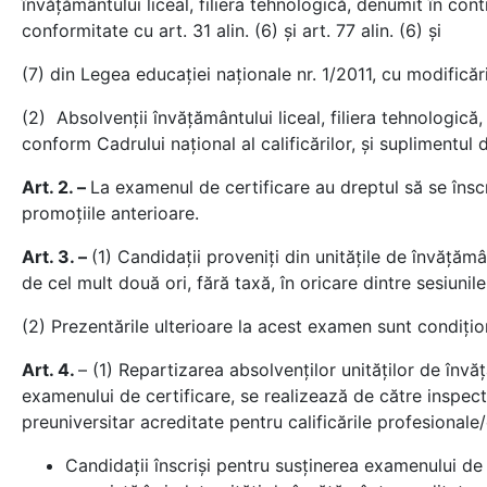
învățământului liceal, filiera tehnologică, denumit în cont
conformitate cu art. 31 alin. (6) şi art. 77 alin. (6) și
(7) din Legea educației naționale nr. 1/2011, cu modificări
(2) Absolvenții învățământului liceal, filiera tehnologică
conform Cadrului național al calificărilor, și suplimentul 
Art. 2. –
La examenul de certificare au dreptul să se înscr
promoţiile anterioare.
Art. 3. –
(1) Candidaţii proveniţi din unităţile de învăţăm
de cel mult două ori, fără taxă, în oricare dintre sesiun
(2) Prezentările ulterioare la acest examen sunt condiţion
Art. 4.
– (1) Repartizarea absolvenţilor unităţilor de învă
examenului de certificare, se realizează de către inspect
preuniversitar acreditate pentru calificările profesional
Candidații înscriși pentru susținerea examenului de 