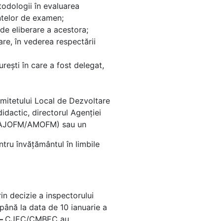
odologii în evaluarea
ntelor de examen;
de eliberare a acestora;
re, în vederea respectării
reşti în care a fost delegat,
omitetului Local de Dezvoltare
idactic, directorul Agenţiei
i (AJOFM/AMOFM) sau un
ntru învăţământul în limbile
n decizie a inspectorului
 până la data de 10 ianuarie a
 –
CJEC/CMBEC au