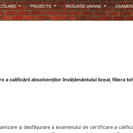
ȘCOLARE
PROIECTE
RESURSE UMANE
EXAMEN
a calificării absolvenţilor învăţământului liceal, filiera t
izare şi desfăşurare a examenului de certificare a califică