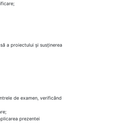
ficare;
ă a proiectului şi susţinerea
ntrele de examen, verificând
re;
plicarea prezentei