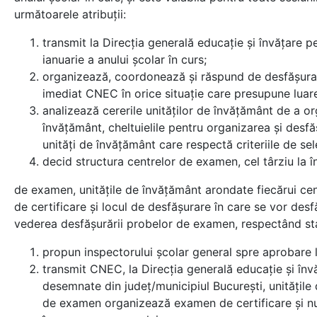
următoarele atribuţii:
transmit la Direcţia generală educaţie și învățar
ianuarie a anului şcolar în curs;
organizează, coordonează şi răspund de desfăşurarea
imediat CNEC în orice situaţie care presupune luare
analizează cererile unităţilor de învăţământ de a or
învăţământ, cheltuielile pentru organizarea şi desf
unităţi de învăţământ care respectă criteriile de sel
decid structura centrelor de examen, cel târziu la în
de examen, unităţile de învăţământ arondate fiecărui ce
de certificare şi locul de desfășurare în care se vor de
vederea desfăşurării probelor de examen, respectând stan
propun inspectorului şcolar general spre aprobare 
transmit CNEC, la Direcţia generală educaţie şi înv
desemnate din judeţ/municipiul Bucureşti, unităţile
de examen organizează examen de certificare şi număr