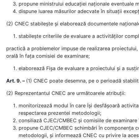
propune ministrului educaţiei naționale eventuale m
dispune luarea măsurilor adecvate în situaţii exce
(2) CNEC stabileşte şi elaborează documentele naţionale 
stabileşte criteriile de evaluare a activităţilor co
practică a problemelor impuse de realizarea proiectului, 
orală în faţa comisiei de examinare;
elaborează Fişa de evaluare a proiectului şi a susţin
Art. 9. –
(1) CNEC poate desemna, pe o perioadă stabili
(2) Reprezentantul CNEC are următoarele atribuţii:
monitorizează modul în care îşi desfăşoară activi
respectarea prezentei metodologii;
consiliază CJEC/CMBEC şi comisiile de examinare în 
propune CJEC/CMBEC schimbări în componenţa comis
metodologii, şi informează CNEC cu privire la aces