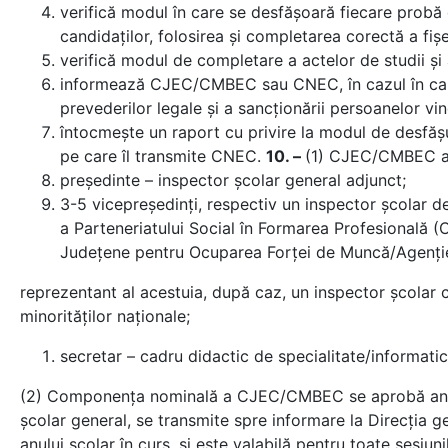
verifică modul în care se desfăşoară fiecare probă
candidaţilor, folosirea şi completarea corectă a fi
verifică modul de completare a actelor de studii ş
informează CJEC/CMBEC sau CNEC, în cazul în care c
prevederilor legale şi a sancţionării persoanelor vin
întocmeşte un raport cu privire la modul de desfăşur
pe care îl transmite CNEC.
10. –
(1) CJEC/CMBEC a
preşedinte – inspector şcolar general adjunct;
3-5 vicepreședinți, respectiv un inspector şcolar d
a Parteneriatului Social în Formarea Profesională (
Judeţene pentru Ocuparea Forţei de Muncă/Agenţi
reprezentant al acestuia, după caz, un inspector şcolar c
minorităţilor naţionale;
secretar – cadru didactic de specialitate/informatic
(2) Componenţa nominală a CJEC/CMBEC se aprobă anual, 
şcolar general, se transmite spre informare la Direcţia g
anului şcolar în curs, şi este valabilă pentru toate sesiu