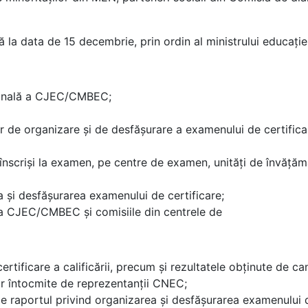
 data de 15 decembrie, prin ordin al ministrului educaţie
ominală a CJEC/CMBEC;
or de organizare şi de desfăşurare a examenului de certificar
înscrişi la examen, pe centre de examen, unităţi de învăţăm
a şi desfăşurarea examenului de certificare;
ea CJEC/CMBEC şi comisiile din centrele de
tificare a calificării, precum şi rezultatele obţinute de ca
 întocmite de reprezentanţii CNEC;
le raportul privind organizarea și desfășurarea examenului d