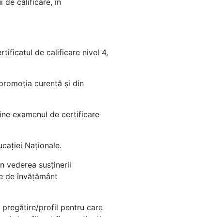
 de calificare, în
ificatul de calificare nivel 4,
 promoţia curentă şi din
ţine examenul de certificare
ucației Naționale.
n vederea susţinerii
ile de învățământ
 pregătire/profil pentru care