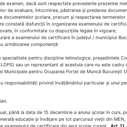
 de examen, dacă sunt respectate prevederile prezentei met
şelor de evaluare, întocmirea, păstrarea şi predarea docume
i a documentelor şcolare, precum şi respectarea termenelor 
onstată disfuncţii în organizarea examenului de certifica
ovate, în conformitate cu dispoziţiile legale în vigoare;
are a examenului de certificare în judeţul / municipiul Bucu
u următoarea componenţă:
e specialitate pentru discipline tehnologice, preşedintele C
CLDPS) sau un reprezentant al acestuia care nu este cadru d
ei Municipale pentru Ocuparea Forţei de Muncă Bucureşt
u responsabilități privind învăţământul particular şi unul pe
ian.
până la data de 15 decembrie a anului şcolar în curs, pri
enerală educaţie și învățare pe tot parcursul vieții din MEN,
nile examenului de certificare din anul şcolar curent.
Art. 11.