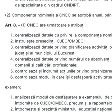
de specialitate din cadrul CNDIPT.
(2) Componenţa nominală a CNEC se aprobă anual, până la
Art. 8. –
(1) CNEC are următoarele atribuţii:
centralizează datele cu privire la componenţa n
instruieşte preşedinţii CJEC/CMBEC;
centralizează datele privind planificarea activităţil
judeţ şi al municipiului Bucureşti;
centralizează datele privind numărul de absolvenţi 
domenii şi calificări profesionale;
controlează şi îndrumă acţiunile privind organizare
controlează modul în care îşi desfăşoară activitat
examen;
analizează modul de desfăşurare a examenului de cer
întocmite de CJEC/CMBEC, precum şi a rapoartelor
întocmeşte şi prezintă ministrului educaţiei naționa