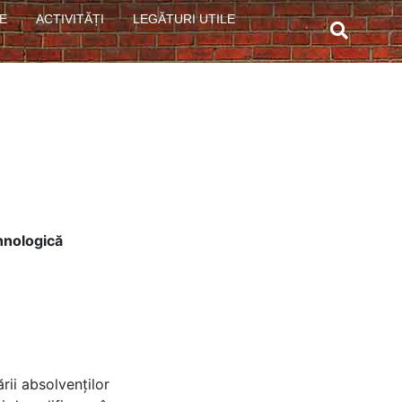
E
ACTIVITĂȚI
LEGĂTURI UTILE
ehnologică
rii absolvenților