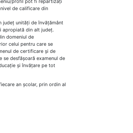
niu/profil pot fi repartizați
ivel de calificare din
n județ unităţi de învăţământ
 apropiată din alt județ.
 din domeniul de
rior celui pentru care se
menul de certificare şi de
nde se desfăşoară examenul de
ducație și învățare pe tot
fiecare an şcolar, prin ordin al