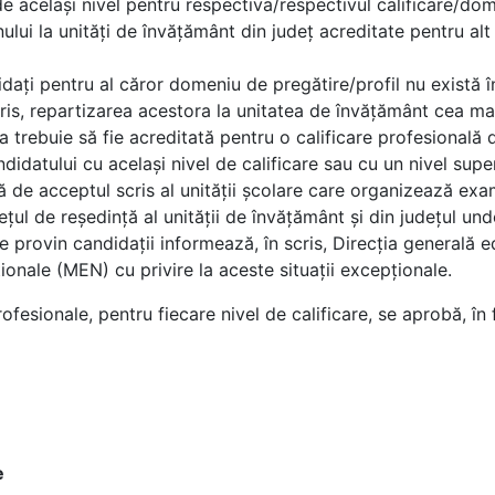
e acelaşi nivel pentru respectiva/respectivul calificare/dome
ui la unități de învăţământ din județ acreditate pentru alt n
dați pentru al căror domeniu de pregătire/profil nu există î
cris, repartizarea acestora la unitatea de învăţământ cea mai
a trebuie să fie acreditată pentru o calificare profesională
ndidatului cu același nivel de calificare sau cu un nivel supe
tă de acceptul scris al unităţii şcolare care organizează exa
ţul de reşedinţă al unităţii de învăţământ şi din judeţul u
are provin candidații informează, în scris, Direcția generală e
ționale (MEN) cu privire la aceste situații excepționale.
ofesionale, pentru fiecare nivel de calificare, se aprobă, în 
e