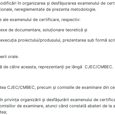
odificări în organizarea şi desfăşurarea examenului de certi
pţionale, nereglementate de prezenta metodologie.
ale examenului de certificare, respectiv:
mplexe de documentare, soluţionare teoretică şi
execuţia proiectului/produsului, prezentarea sub formă scris
erii orale.
tă de către aceasta, reprezentanţi pe lângă CJEC/CMBEC.
tatea CJEC/CMBEC, precum şi comisiile de examinare din ce
privinţa organizării şi desfăşurării examenului de certifica
iilor de examinare, atunci când constată abateri de la a
tea;