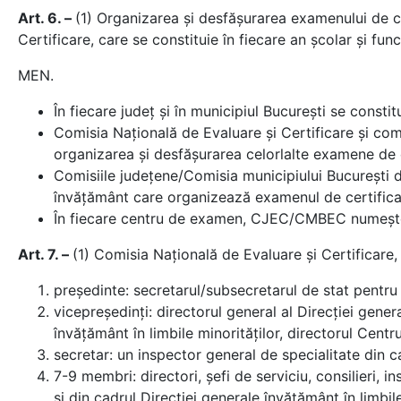
Art. 6. –
(1) Organizarea şi desfăşurarea examenului de ce
Certificare, care se constituie în fiecare an şcolar şi fun
MEN.
În fiecare judeţ şi în municipiul Bucureşti se consti
Comisia Naţională de Evaluare şi Certificare și com
organizarea și desfășurarea celorlalte examene de c
Comisiile judeţene/Comisia municipiului Bucureşti d
învăţământ care organizează examenul de certificar
În fiecare centru de examen, CJEC/CMBEC numeşte
Art. 7. –
(1) Comisia Naţională de Evaluare şi Certifica
președinte: secretarul/subsecretarul de stat pentru
vicepreședinți: directorul general al Direcţiei genera
învăţământ în limbile minorităţilor, directorul Cent
secretar: un inspector general de specialitate din c
7-9 membri: directori, şefi de serviciu, consilieri, i
și din cadrul Direcţiei generale învăţământ în limbi