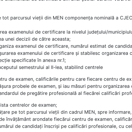
e pe tot parcursul vieții din MEN componenţa nominală a CJ
 examenului de certificare la nivelul judeţului/municipiulu
a unei decizii de către aceasta;
ganiza examenul de certificare, numărul estimat de candidaţi 
ăşurarea examenului de certificare şi stabilesc organizarea
ecţie specificate în anexa nr.1;
ceputul semestrului al II-lea, stabilind centrele
ntru de examen, calificările pentru care fiecare centru d
sfăşura probele de examen, şi iau măsuri pentru organizarea
dardul de pregătire profesională al fiecărei calificări prof
lista centrelor de examen;
ăţare pe tot parcursul vieţii din cadrul MEN, spre informare
 de învăţământ arondate fiecărui centru de examen, calificăr
ul de candidaţi înscrişi pe calificări profesionale, cu cel 