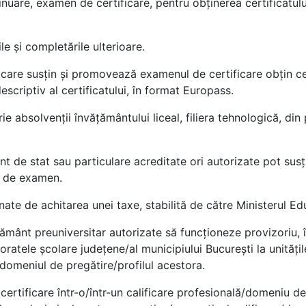
inuare, examen de certificare, pentru obţinerea certificatului
le şi completările ulterioare.
, care susțin și promovează examenul de certificare obţin cert
descriptiv al certificatului, în format Europass.
ie absolvenții învățământului liceal, filiera tehnologică, din
ânt de stat sau particulare acreditate ori autorizate pot sus
ile de examen.
ate de achitarea unei taxe, stabilită de către Ministerul Ed
ţământ preuniversitar autorizate să funcționeze provizoriu, î
oratele şcolare judeţene/al municipiului Bucureşti la unităț
e/domeniul de pregătire/profilul acestora.
certificare într-o/într-un calificare profesională/domeniu de