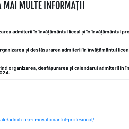
Ă MAI MULTE INFORMAȚII
rea admiterii în învățământul liceal și în învățământul pro
ganizarea şi desfăşurarea admiterii în învăţământul licea
d organizarea, desfăşurarea şi calendarul admiterii în î
2024.
nale/admiterea-in-invatamantul-profesional/