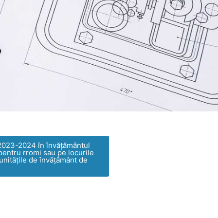
023-2024 în învăţământul
 pentru rromi sau pe locurile
 unitățile de învățământ de