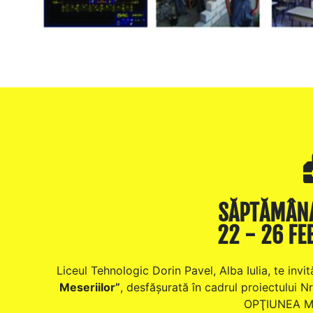
SĂPTĂMÂNA
22 - 26 FE
Liceul Tehnologic Dorin Pavel, Alba Iulia, te inv
Meseriilor”
, desfășurată în cadrul proiectulu
OPŢIUNEA M