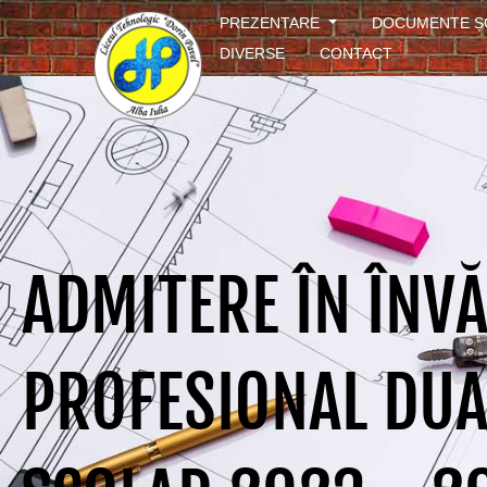
PREZENTARE
DOCUMENTE 
DIVERSE
CONTACT
ADMITERE ÎN ÎNV
PROFESIONAL DUA