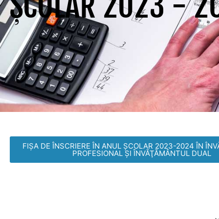
ȘCOLAR 2023 - 2
FIŞA DE ÎNSCRIERE ÎN ANUL ŞCOLAR 2023-2024 ÎN Î
PROFESIONAL ŞI ÎNVĂŢĂMÂNTUL DUAL