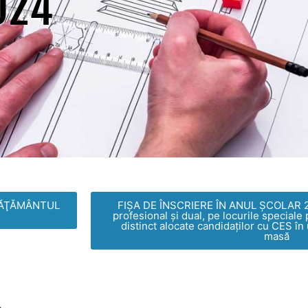
024
NVĂŢĂMÂNTUL
FIŞA DE ÎNSCRIERE ÎN ANUL ŞCOLAR 2
profesional și dual, pe locurile speciale
distinct alocate candidaților cu CES în
masă