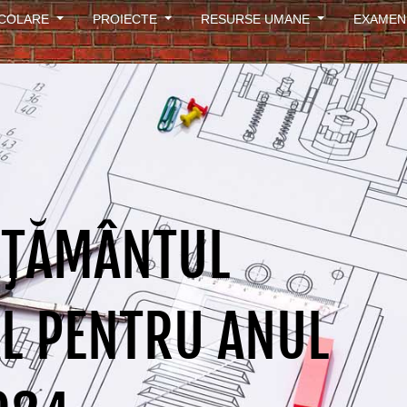
ȘCOLARE
PROIECTE
RESURSE UMANE
EXAMEN
ĂŢĂMÂNTUL
L PENTRU ANUL