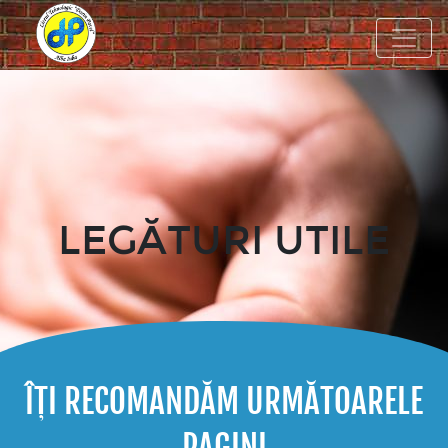
LEGĂTURI UTILE
ÎȚI RECOMANDĂM URMĂTOARELE