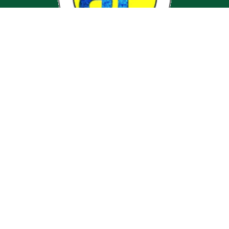
BAZA MATERIALĂ
ISTORIC
OFERTA EDUCAȚIONALĂ
EXAMENE
PROIECTE
ACTIVITĂȚI
CONTACT
0258 816938
dp.alba@isjalba.ro